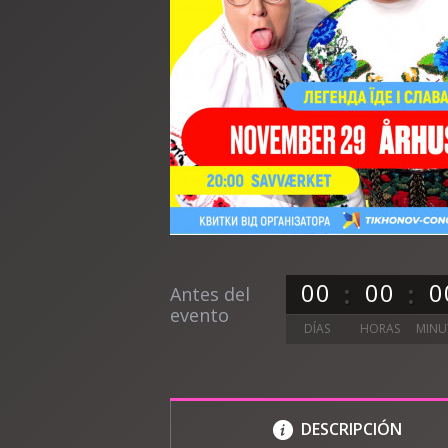
0
0
0
0
0
Antes del
evento
DÍAS
HORAS
MINU
DESCRIPCIÓN