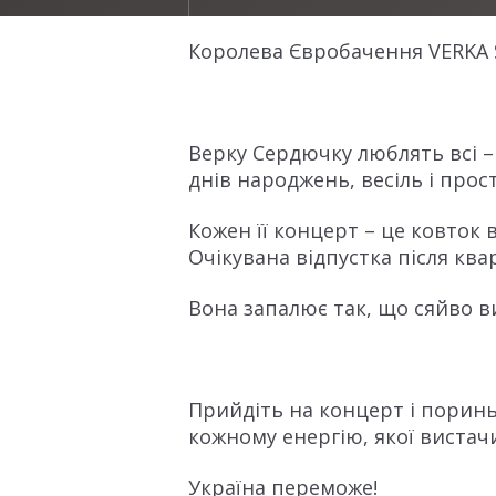
Королева Євробачення VERKA S
Верку Сердючку люблять всі – д
днів народжень, весіль і прос
Кожен її концерт – це ковток 
Очікувана відпустка після ква
Вона запалює так, що сяйво в
Прийдіть на концерт і поринь
кожному енергію, якої вистачи
Україна переможе!