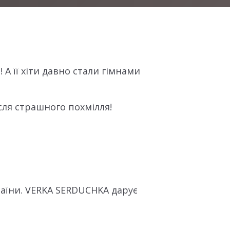
! А її хіти давно стали гімнами
сля страшного похмілля!
раїни. VERKA SERDUCHKA дарує