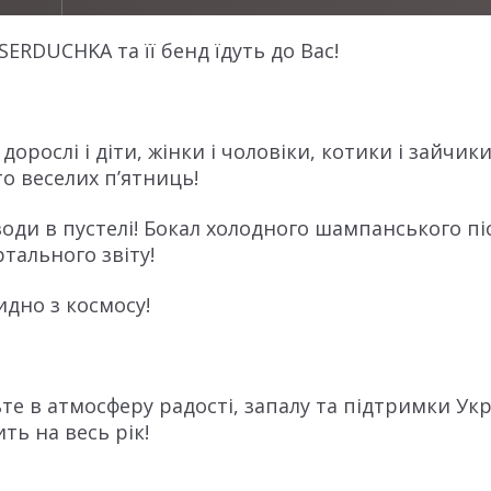
ERDUCHKA та її бенд їдуть до Вас!
орослі і діти, жінки і чоловіки, котики і зайчики
то веселих п’ятниць!
води в пустелі! Бокал холодного шампанського пі
ртального звіту!
идно з космосу!
те в атмосферу радості, запалу та підтримки Ук
ть на весь рік!