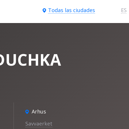
Todas las ciudades
ES
RDUCHKA
Arhus
Savvaerket