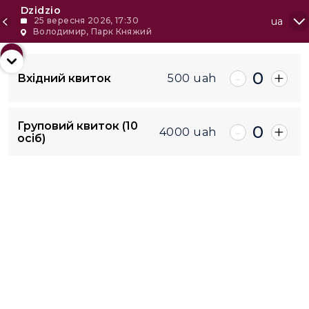
Dzidzio
25 вересня 2026, 17:30
ua
Володимир, Парк Княжий
+2
-
+
0
Вхідний квиток
500
uah
-
All
+
Груповий квиток (10
-
+
0
500
uah
4000
uah
осіб)
4000
uah