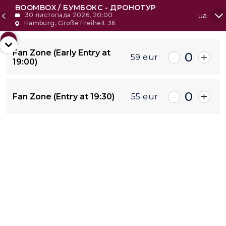
BOOMBOX / БУМБОКС - ДРОНОТУР
30 листопада 2026, 20:00
ua
Hamburg, Große Freiheit 36
+2
Fan Zone (Early Entry at
-
+
0
59
eur
19:00)
-
Todas
+
-
+
0
55
eur
Fan Zone (Entry at 19:30)
55
eur
59
eur