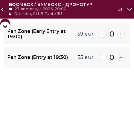
BOOMBOX / БУМБОКС - ДРОНОТУР
27 листопада 2026, 20:00
ua
Dresden, CLUB Tante JU
+2
Fan Zone (Early Entry at
-
+
0
59
eur
19:00)
-
All
+
-
+
0
55
eur
Fan Zone (Entry at 19:30)
55
eur
59
eur